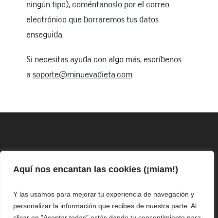
ningún tipo), coméntanoslo por el correo
electrónico que borraremos tus datos
enseguida.
Si necesitas ayuda con algo más, escríbenos
a
soporte@minuevadieta.com
Aquí nos encantan las cookies (¡miam!)
Este evento es completamente gratuito y en él te contaré el detalle de las estrategias que
mis asesorados y yo misma hemos usado para bajar de peso de forma acelerada y
saludable, con comida real. Los resultados dependen de las características individuales y del
esfuerzo de cada quien, y te mostraré varios ejemplos reales de personas que ya han
Y las usamos para mejorar tu experiencia de navegación y
aplicado estas estrategias. Esta página no tiene ninguna afiliación con Facebook. Puedes
contactarme escribiendo a soporte@minuevadieta.com
personalizar la información que recibes de nuestra parte. Al
clicar en "Aceptar todas" estás dando tu consentimiento para